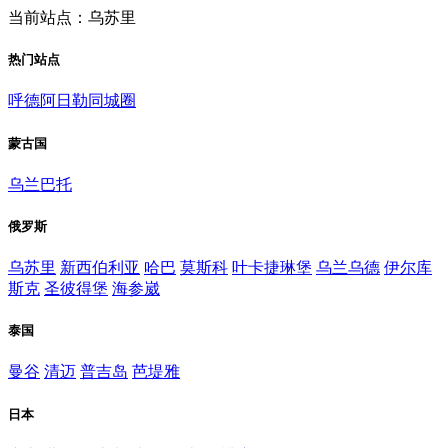
当前站点：乌苏里
热门站点
呼德阿日勒同城圈
蒙古国
乌兰巴托
俄罗斯
乌苏里
新西伯利亚
哈巴
莫斯科
叶卡捷琳堡
乌兰乌德
伊尔库
斯克
圣彼得堡
海参崴
泰国
曼谷
清迈
普吉岛
芭堤雅
日本