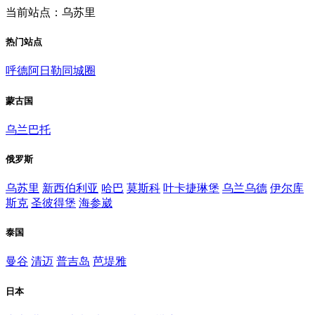
当前站点：乌苏里
热门站点
呼德阿日勒同城圈
蒙古国
乌兰巴托
俄罗斯
乌苏里
新西伯利亚
哈巴
莫斯科
叶卡捷琳堡
乌兰乌德
伊尔库
斯克
圣彼得堡
海参崴
泰国
曼谷
清迈
普吉岛
芭堤雅
日本