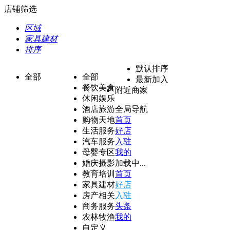
店铺筛选
区域
家具建材
排序
默认排序
全部
全部
最新加入
餐饮美食
附近商家
休闲娱乐
酒店旅游
全局导航
购物天地
首页
生活服务
好店
汽车服务
入驻
母婴专区
我的
婚庆摄影
加载中...
教育培训
首页
家具建材
好店
房产相关
入驻
商务服务
头条
农林牧渔
我的
自定义