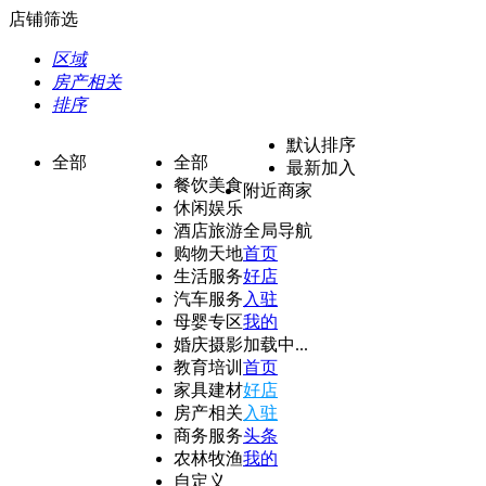
店铺筛选
区域
房产相关
排序
默认排序
全部
全部
最新加入
餐饮美食
附近商家
休闲娱乐
酒店旅游
全局导航
购物天地
首页
生活服务
好店
汽车服务
入驻
母婴专区
我的
婚庆摄影
加载中...
教育培训
首页
家具建材
好店
房产相关
入驻
商务服务
头条
农林牧渔
我的
自定义