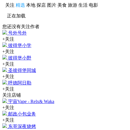
关注
精选
本地
探店
图片
美食
旅游
生活
电影
正在加载
您还没有关注作者
号外号外
+关注
彼得堡小学
+关注
彼得堡小野
+关注
圣彼得堡同城
+关注
呼德阿日勒
+关注
关注店铺
宇宙Vape - Relx& Waka
+关注
邮政小包业务
+关注
东哥深夜烧烤