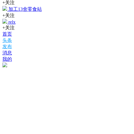
+关注
加工13舍零食站
+关注
relx
+关注
首页
头条
发布
消息
我的