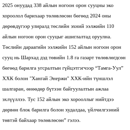
2025 онуудад 338 айлын ногоон орон сууцны эко
хороолол барихаар төлөвлөсөн бөгөөд 2024 оны
дөрөвдүгээр улиралд төслийн эхний ээлжийн 110
айлын ногоон орон сууцыг ашиглалтад оруулна.
Төслийн дараагийн ээлжийн 152 айлын ногоон орон
сууц нь Шархад дэд төвийн 1.8 га газарт төлөвлөгдсөн
бөгөөд барилга угсралтын гүйцэтгэгчээр “Тамга-Уул”
ХХК болон "Хангай Энержи" ХХК-ийн түншлэл
шалгаран, өнөөдөр бүтээн байгуулалтын ажлаа
эхлүүллээ. Тус 152 айлын эко хорооллыг нийтдээ
дөрвөн блок барилга болон худалдаа, үйлчилгээний
төвтэй байхаар төлөвлөсөн” гэлээ.