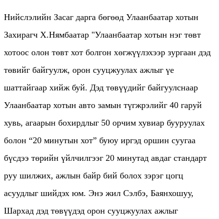
Нийслэлийн Засаг дарга бөгөөд Улаанбаатар хотын
Захирагч Х.Нямбаатар "Улаанбаатар хотын нэг төвт
хотоос олон төвт хот болгон хөгжүүлэхээр зургаан дэд
төвийг байгуулж, орон сууцжуулах ажлыг үе
шаттайгаар хийж буй. Дэд төвүүдийг байгуулснаар
Улаанбаатар хотын авто замын түгжрэлийг 40 гаруй
хувь, агаарын бохирдлыг 50 орчим хувиар бууруулах
болон “20 минутын хот” буюу иргэд оршин суугаа
бүсдээ төрийн үйлчилгээг 20 минутад авдаг стандарт
руу шилжих, ажлын байр бий болох зэрэг цогц
асуудлыг шийдэх юм. Энэ жил Сэлбэ, Баянхошуу,
Шархад дэд төвүүдэд орон сууцжуулах ажлыг