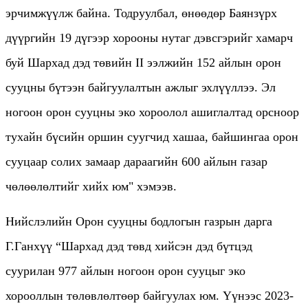
эрчимжүүлж байна. Тодруулбал, өнөөдөр Баянзүрх
дүүргийн 19 дүгээр хорооны нутаг дэвсгэрийг хамарч
буй Шархад дэд төвийн II ээлжийн 152 айлын орон
сууцны бүтээн байгуулалтын ажлыг эхлүүллээ. Эл
ногоон орон сууцны эко хороолол ашиглалтад орсноор
тухайн бүсийн оршин суугчид хашаа, байшингаа орон
сууцаар солих замаар дараагийн 600 айлын газар
чөлөөлөлтийг хийх юм" хэмээв.
Нийслэлийн Орон сууцны бодлогын газрын дарга
Г.Ганхүү “Шархад дэд төвд хийсэн дэд бүтцэд
суурилан 977 айлын ногоон орон сууцыг эко
хорооллын төлөвлөлтөөр байгуулах юм. Үүнээс 2023-