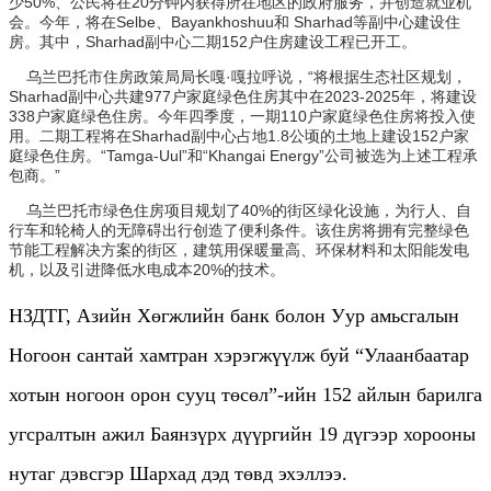
少50%、公民将在20分钟内获得所在地区的政府服务，并创造就业机
会。今年，将在Selbe、Bayankhoshuu和 Sharhad等副中心建设住
房。其中，Sharhad副中心二期152户住房建设工程已开工。
乌兰巴托市住房政策局局长嘎·嘎拉呼说，“将根据生态社区规划，
Sharhad副中心共建977户家庭绿色住房其中在2023-2025年，将建设
338户家庭绿色住房。今年四季度，一期110户家庭绿色住房将投入使
用。二期工程将在Sharhad副中心占地1.8公顷的土地上建设152户家
庭绿色住房。“Tamga-Uul”和“Khangai Energy”公司被选为上述工程承
包商。”
乌兰巴托市绿色住房项目规划了40%的街区绿化设施，为行人、自
行车和轮椅人的无障碍出行创造了便利条件。该住房将拥有完整绿色
节能工程解决方案的街区，建筑用保暖量高、环保材料和太阳能发电
机，以及引进降低水电成本20%的技术。
НЗДТГ, Азийн Хөгжлийн банк болон Уур амьсгалын
Ногоон сантай хамтран хэрэгжүүлж буй “Улаанбаатар
хотын ногоон орон сууц төсөл”-ийн 152 айлын барилга
угсралтын ажил Баянзүрх дүүргийн 19 дүгээр хорооны
нутаг дэвсгэр Шархад дэд төвд эхэллээ.