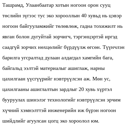
Ташрамд, Улаанбаатар хотын ногоон орон сууц
төслийн зүгээс тус эко хорооллын 40 хувьд нь цэвэр
ногоон байгууламжийг төлөвлөж, гадна тохижилт нь
явган болон дугуйтай зорчигч, тэргэнцэртэй иргэд
саадгүй зорчих нөхцөлийг бүрдүүлж өгсөн. Түүнчлэн
барилга угсралтад дулаан алдагдал хамгийн бага,
байгальд ээлтэй материалыг ашиглаж, нарны
цахилгаан үүсгүүрийг нэвтрүүлсэн аж. Мөн ус,
цахилгааны ашиглалтын зардлыг 20 хувь хүртэл
бууруулах шинэлэг технологийг нэвтрүүлсэн эрчим
хүчний хэмнэлттэй инженерийн иж бүрэн ногоон
шийдлийг агуулсан цогц эко хороолол юм.