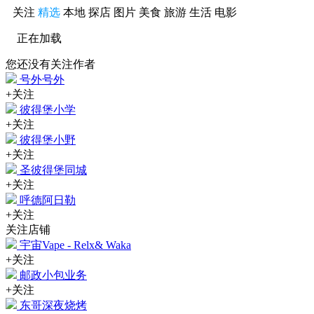
关注
精选
本地
探店
图片
美食
旅游
生活
电影
正在加载
您还没有关注作者
号外号外
+关注
彼得堡小学
+关注
彼得堡小野
+关注
圣彼得堡同城
+关注
呼德阿日勒
+关注
关注店铺
宇宙Vape - Relx& Waka
+关注
邮政小包业务
+关注
东哥深夜烧烤