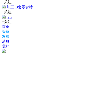
+关注
加工13舍零食站
+关注
relx
+关注
首页
头条
发布
消息
我的