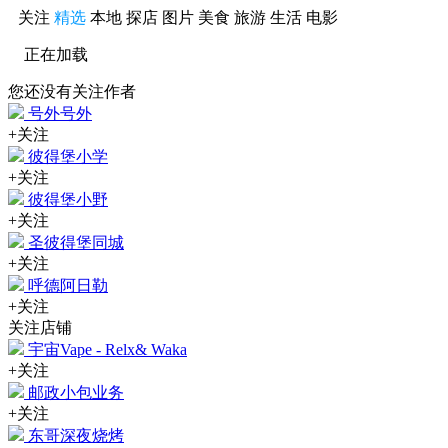
关注
精选
本地
探店
图片
美食
旅游
生活
电影
正在加载
您还没有关注作者
号外号外
+关注
彼得堡小学
+关注
彼得堡小野
+关注
圣彼得堡同城
+关注
呼德阿日勒
+关注
关注店铺
宇宙Vape - Relx& Waka
+关注
邮政小包业务
+关注
东哥深夜烧烤