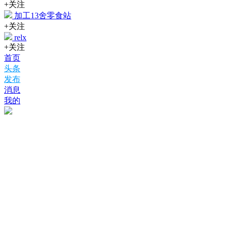
+关注
加工13舍零食站
+关注
relx
+关注
首页
头条
发布
消息
我的