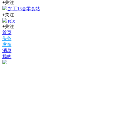
+关注
加工13舍零食站
+关注
relx
+关注
首页
头条
发布
消息
我的