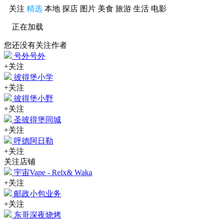
关注
精选
本地
探店
图片
美食
旅游
生活
电影
正在加载
您还没有关注作者
号外号外
+关注
彼得堡小学
+关注
彼得堡小野
+关注
圣彼得堡同城
+关注
呼德阿日勒
+关注
关注店铺
宇宙Vape - Relx& Waka
+关注
邮政小包业务
+关注
东哥深夜烧烤