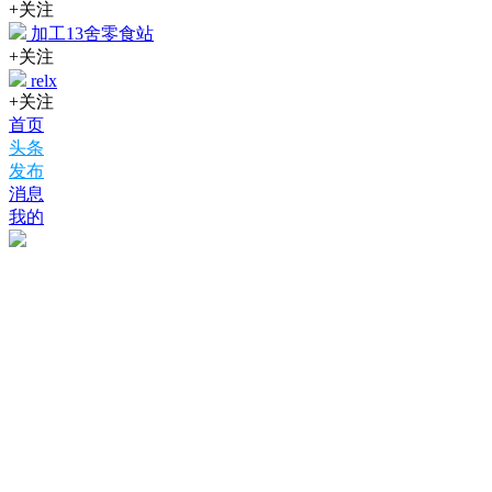
+关注
加工13舍零食站
+关注
relx
+关注
首页
头条
发布
消息
我的