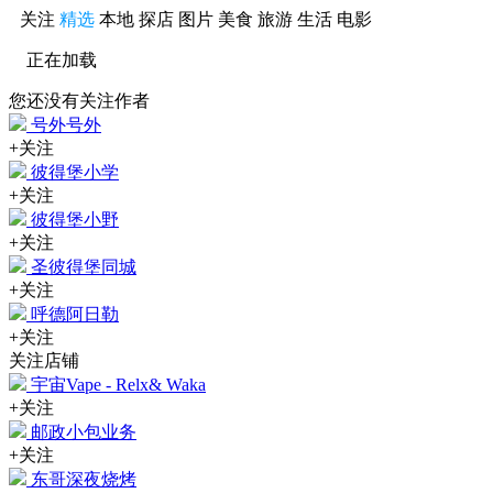
关注
精选
本地
探店
图片
美食
旅游
生活
电影
正在加载
您还没有关注作者
号外号外
+关注
彼得堡小学
+关注
彼得堡小野
+关注
圣彼得堡同城
+关注
呼德阿日勒
+关注
关注店铺
宇宙Vape - Relx& Waka
+关注
邮政小包业务
+关注
东哥深夜烧烤