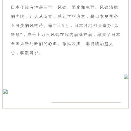
日本传统有消暑三宝：风铃、团扇和凉面。风铃清脆
的声响，让人从听觉上感到丝丝凉意，是日本夏季必
不可少的风物诗。每年5-9月，日本各地都会举办“风
铃祭”，成千上万只风铃在院内满满挂着，聚集了日本
全国风铃巧匠们的心血。微风吹拂，那脆响治愈人
心，驱散暑邪。