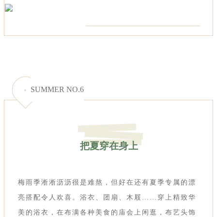
SUMMER NO.6
把夏穿在身上
梅雨季淅淅沥沥很是难熬，但好在还有夏季专属的漂
亮搭配令人欢喜。浴衣、团扇、木屐……穿上精致华
美的浴衣，在布满各种美食的庙会上闲逛，布艺头饰