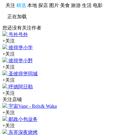
关注
精选
本地
探店
图片
美食
旅游
生活
电影
正在加载
您还没有关注作者
号外号外
+关注
彼得堡小学
+关注
彼得堡小野
+关注
圣彼得堡同城
+关注
呼德阿日勒
+关注
关注店铺
宇宙Vape - Relx& Waka
+关注
邮政小包业务
+关注
东哥深夜烧烤