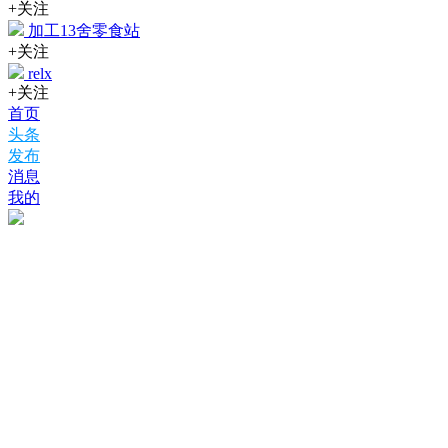
+关注
加工13舍零食站
+关注
relx
+关注
首页
头条
发布
消息
我的