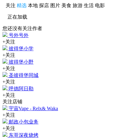
关注
精选
本地
探店
图片
美食
旅游
生活
电影
正在加载
您还没有关注作者
号外号外
+关注
彼得堡小学
+关注
彼得堡小野
+关注
圣彼得堡同城
+关注
呼德阿日勒
+关注
关注店铺
宇宙Vape - Relx& Waka
+关注
邮政小包业务
+关注
东哥深夜烧烤