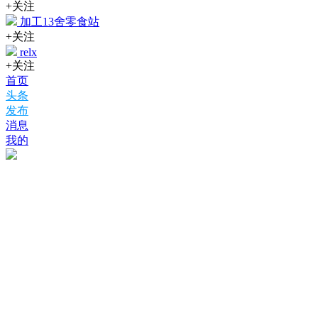
+关注
加工13舍零食站
+关注
relx
+关注
首页
头条
发布
消息
我的