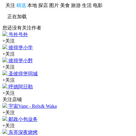
关注
精选
本地
探店
图片
美食
旅游
生活
电影
正在加载
您还没有关注作者
号外号外
+关注
彼得堡小学
+关注
彼得堡小野
+关注
圣彼得堡同城
+关注
呼德阿日勒
+关注
关注店铺
宇宙Vape - Relx& Waka
+关注
邮政小包业务
+关注
东哥深夜烧烤