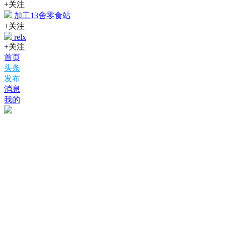
+关注
加工13舍零食站
+关注
relx
+关注
首页
头条
发布
消息
我的