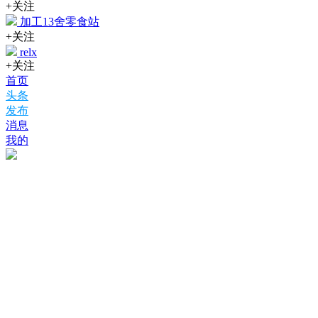
+关注
加工13舍零食站
+关注
relx
+关注
首页
头条
发布
消息
我的