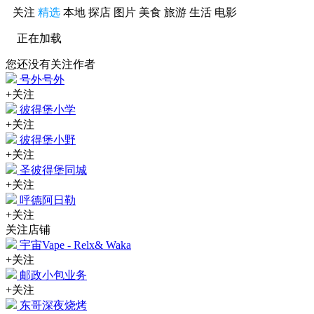
关注
精选
本地
探店
图片
美食
旅游
生活
电影
正在加载
您还没有关注作者
号外号外
+关注
彼得堡小学
+关注
彼得堡小野
+关注
圣彼得堡同城
+关注
呼德阿日勒
+关注
关注店铺
宇宙Vape - Relx& Waka
+关注
邮政小包业务
+关注
东哥深夜烧烤