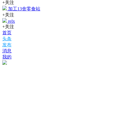
+关注
加工13舍零食站
+关注
relx
+关注
首页
头条
发布
消息
我的