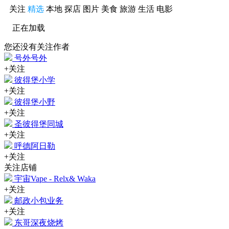
关注
精选
本地
探店
图片
美食
旅游
生活
电影
正在加载
您还没有关注作者
号外号外
+关注
彼得堡小学
+关注
彼得堡小野
+关注
圣彼得堡同城
+关注
呼德阿日勒
+关注
关注店铺
宇宙Vape - Relx& Waka
+关注
邮政小包业务
+关注
东哥深夜烧烤