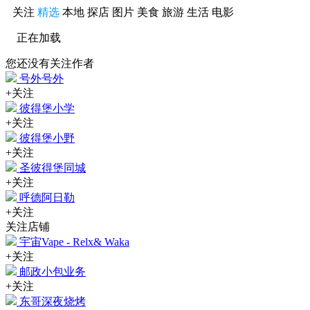
关注
精选
本地
探店
图片
美食
旅游
生活
电影
正在加载
您还没有关注作者
号外号外
+关注
彼得堡小学
+关注
彼得堡小野
+关注
圣彼得堡同城
+关注
呼德阿日勒
+关注
关注店铺
宇宙Vape - Relx& Waka
+关注
邮政小包业务
+关注
东哥深夜烧烤