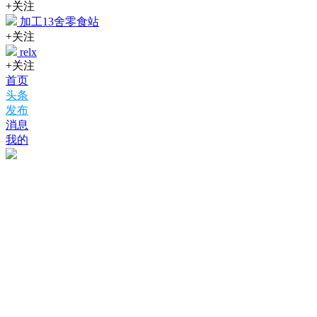
+关注
加工13舍零食站
+关注
relx
+关注
首页
头条
发布
消息
我的