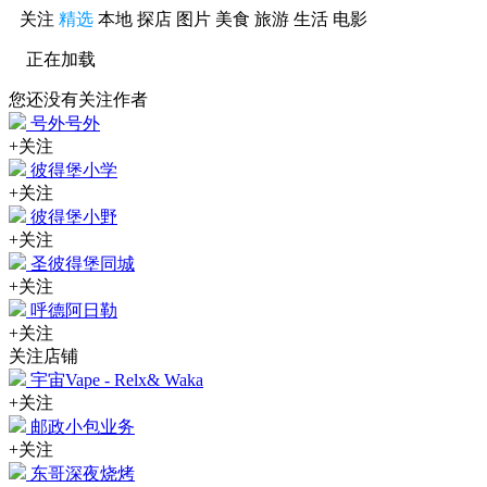
关注
精选
本地
探店
图片
美食
旅游
生活
电影
正在加载
您还没有关注作者
号外号外
+关注
彼得堡小学
+关注
彼得堡小野
+关注
圣彼得堡同城
+关注
呼德阿日勒
+关注
关注店铺
宇宙Vape - Relx& Waka
+关注
邮政小包业务
+关注
东哥深夜烧烤