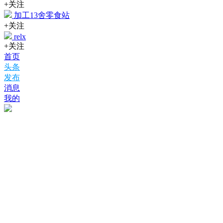
+关注
加工13舍零食站
+关注
relx
+关注
首页
头条
发布
消息
我的