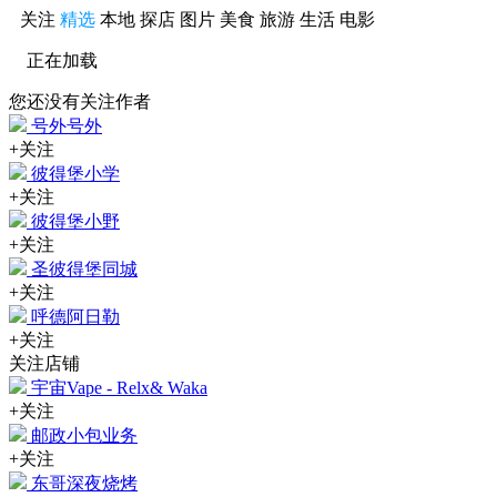
关注
精选
本地
探店
图片
美食
旅游
生活
电影
正在加载
您还没有关注作者
号外号外
+关注
彼得堡小学
+关注
彼得堡小野
+关注
圣彼得堡同城
+关注
呼德阿日勒
+关注
关注店铺
宇宙Vape - Relx& Waka
+关注
邮政小包业务
+关注
东哥深夜烧烤