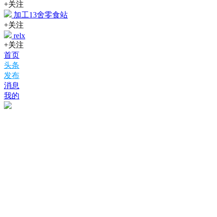
+关注
加工13舍零食站
+关注
relx
+关注
首页
头条
发布
消息
我的