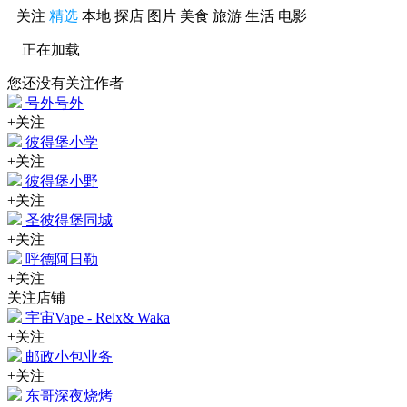
关注
精选
本地
探店
图片
美食
旅游
生活
电影
正在加载
您还没有关注作者
号外号外
+关注
彼得堡小学
+关注
彼得堡小野
+关注
圣彼得堡同城
+关注
呼德阿日勒
+关注
关注店铺
宇宙Vape - Relx& Waka
+关注
邮政小包业务
+关注
东哥深夜烧烤