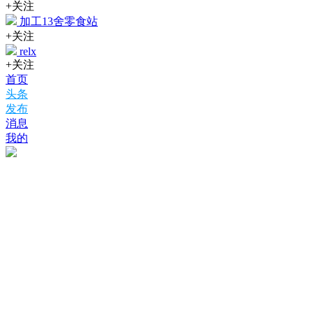
+关注
加工13舍零食站
+关注
relx
+关注
首页
头条
发布
消息
我的