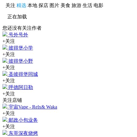
关注
精选
本地
探店
图片
美食
旅游
生活
电影
正在加载
您还没有关注作者
号外号外
+关注
彼得堡小学
+关注
彼得堡小野
+关注
圣彼得堡同城
+关注
呼德阿日勒
+关注
关注店铺
宇宙Vape - Relx& Waka
+关注
邮政小包业务
+关注
东哥深夜烧烤