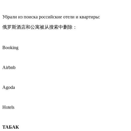
Убрали из поиска российские отели и квартиры:
俄罗斯酒店和公寓被从搜索中删除：
Booking
Airbnb
Agoda
Hotels
ТАБАК