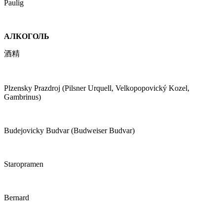
Paulig
АЛКОГОЛЬ
酒精
Plzensky Prazdroj (Pilsner Urquell, Velkopopovický Kozel,
Gambrinus)
Budejovicky Budvar (Budweiser Budvar)
Staropramen
Bernard