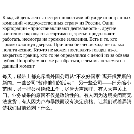
Каждый день ленты пестрят новостями об уходе иностранных
компаний «недружественных стран» из России. Одни
корпорации «приостанавливают деятельность», другие -
частично сокращают ассортимент, третьи продолжают
работать, несмотря на громкие заявления. Есть и те, кто
громко хлопнул дверью. Причины бизнес-исхода не только
политические. Кто-то не может поставлять товары из-за
закрытых границ, кто-то не определился с ценой из-за обвала
рубля. Попробуем все же разобраться, с чем мы остаемся на
данный момент.
每天，磁带上都充斥着外国公司从“不友好国家”离开俄罗斯的
新闻。一些公司“暂停他们的活动”，另一些公司——部分缩小
范围，另一些公司继续工作，尽管大声疾呼。有人大声关上
门。业务成果的原因不仅是政治性的。有人因为边境关闭而无
法发货，有人因为卢布暴跌而没有决定价格。让我们试着弄清
楚我们目前还剩下什么。