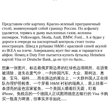
Представим себе картину. Красно-зеленый приграничный
столб, знаменующий собой границу России. По асфальту
удаляется, теряясь в дыму выхлопных газов, колонна
иномарок. Volkswagen, Skoda, Audi, BMW, Ford... А в будке у
дороги в очереди на паспортный контроль стоит толпа
иностранцев. Швед в рубашке H&M с красивой синей акулой
из IKEA на плече. Американец жует биг-мак и таращится в
айфон. Немец в Duty Free пытается купить бутылку Heineken
картой Visa от Deutsche Bank, да не тут-то было...
想象一张图片。标志着俄罗斯边界的红绿色边境哨所。在沥青
被清除，迷失在废气中，一列外国汽车。大众、斯柯达、奥
迪、宝马、福特……而在路边的展台上，一大群外国人正在排
队办理护照检查。一个穿着 H&M 衬衫的瑞典人，肩上挂着一
条漂亮的蓝色宜家鲨鱼。一个美国人嚼着巨无霸，盯着
iPhone。免税店的一个德国人正试图用德意志银行的 Visa 卡购
买一瓶喜力啤酒，但事实并非如此......