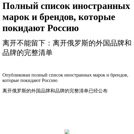
Полный список иностранных
марок и брендов, которые
покидают Россию
离开不能留下：离开俄罗斯的外国品牌和
品牌的完整清单
Опубликован полный список иностранных марок и брендов,
которые покидают Россию
离开俄罗斯的外国品牌和品牌的完整清单已经公布