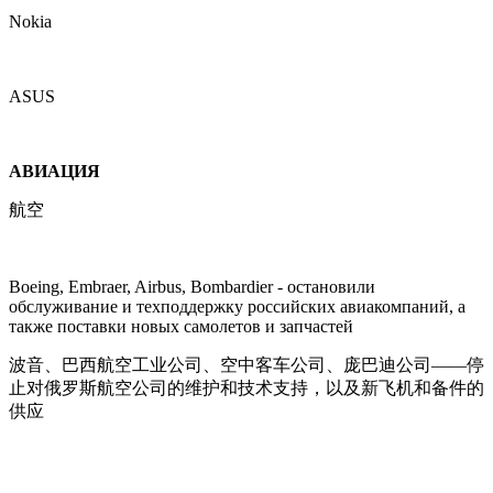
Nokia
ASUS
АВИАЦИЯ
航空
Boeing, Embraer, Airbus, Bombardier - остановили
обслуживание и техподдержку российских авиакомпаний, а
также поставки новых самолетов и запчастей
波音、巴西航空工业公司、空中客车公司、庞巴迪公司——停
止对俄罗斯航空公司的维护和技术支持，以及新飞机和备件的
供应