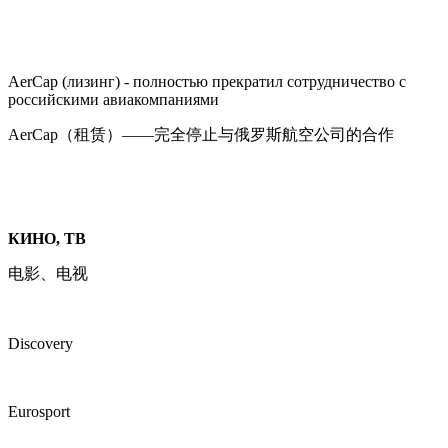
AerCap (лизинг) - полностью прекратил сотрудничество с
российскими авиакомпаниями
AerCap（租赁）——完全停止与俄罗斯航空公司的合作
КИНО, ТВ
电影、电视
Discovery
Eurosport