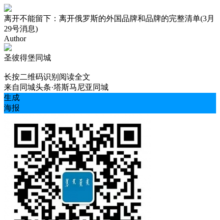
离开不能留下：离开俄罗斯的外国品牌和品牌的完整清单(3月
29号消息)
Author
圣彼得堡同城
长按二维码识别阅读全文
来自
同城头条·塔斯马尼亚同城
生成
海报