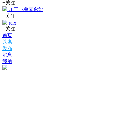
+关注
加工13舍零食站
+关注
relx
+关注
首页
头条
发布
消息
我的