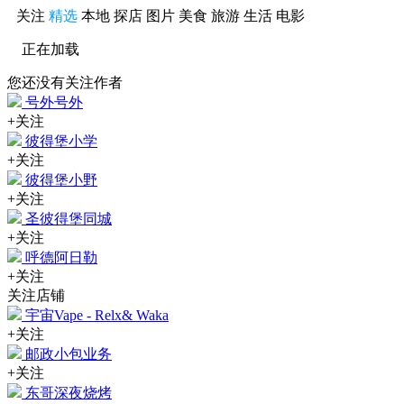
关注
精选
本地
探店
图片
美食
旅游
生活
电影
正在加载
您还没有关注作者
号外号外
+关注
彼得堡小学
+关注
彼得堡小野
+关注
圣彼得堡同城
+关注
呼德阿日勒
+关注
关注店铺
宇宙Vape - Relx& Waka
+关注
邮政小包业务
+关注
东哥深夜烧烤