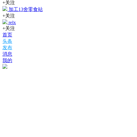
+关注
加工13舍零食站
+关注
relx
+关注
首页
头条
发布
消息
我的