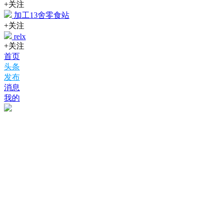
+关注
加工13舍零食站
+关注
relx
+关注
首页
头条
发布
消息
我的