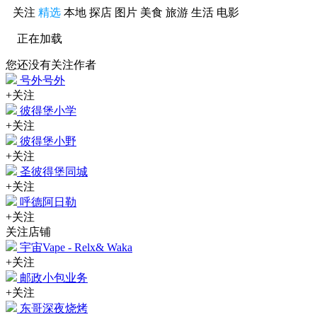
关注
精选
本地
探店
图片
美食
旅游
生活
电影
正在加载
您还没有关注作者
号外号外
+关注
彼得堡小学
+关注
彼得堡小野
+关注
圣彼得堡同城
+关注
呼德阿日勒
+关注
关注店铺
宇宙Vape - Relx& Waka
+关注
邮政小包业务
+关注
东哥深夜烧烤