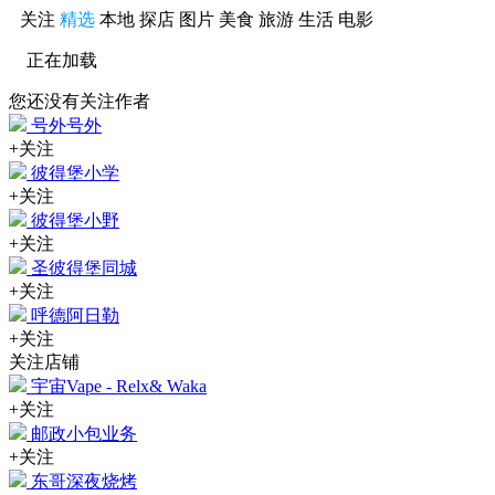
关注
精选
本地
探店
图片
美食
旅游
生活
电影
正在加载
您还没有关注作者
号外号外
+关注
彼得堡小学
+关注
彼得堡小野
+关注
圣彼得堡同城
+关注
呼德阿日勒
+关注
关注店铺
宇宙Vape - Relx& Waka
+关注
邮政小包业务
+关注
东哥深夜烧烤