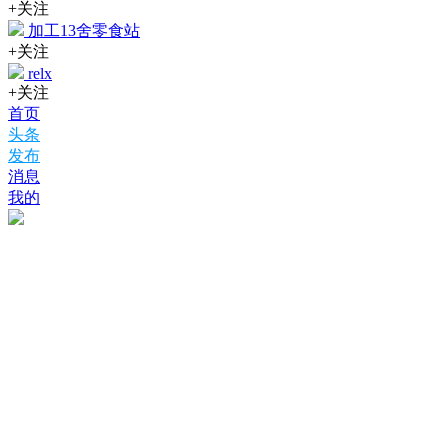
+关注
加工13舍零食站
+关注
relx
+关注
首页
头条
发布
消息
我的