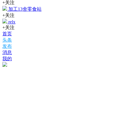
+关注
加工13舍零食站
+关注
relx
+关注
首页
头条
发布
消息
我的