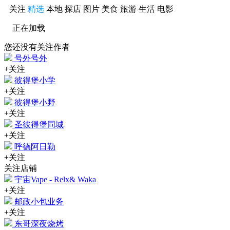
关注
精选
本地
探店
图片
美食
旅游
生活
电影
正在加载
您还没有关注作者
号外号外
+关注
彼得堡小学
+关注
彼得堡小野
+关注
圣彼得堡同城
+关注
呼德阿日勒
+关注
关注店铺
宇宙Vape - Relx& Waka
+关注
邮政小包业务
+关注
东哥深夜烧烤