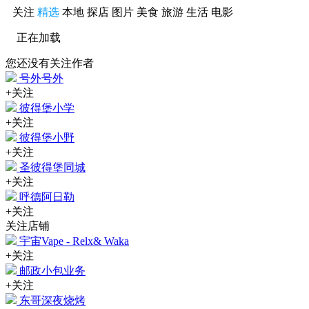
关注
精选
本地
探店
图片
美食
旅游
生活
电影
正在加载
您还没有关注作者
号外号外
+关注
彼得堡小学
+关注
彼得堡小野
+关注
圣彼得堡同城
+关注
呼德阿日勒
+关注
关注店铺
宇宙Vape - Relx& Waka
+关注
邮政小包业务
+关注
东哥深夜烧烤