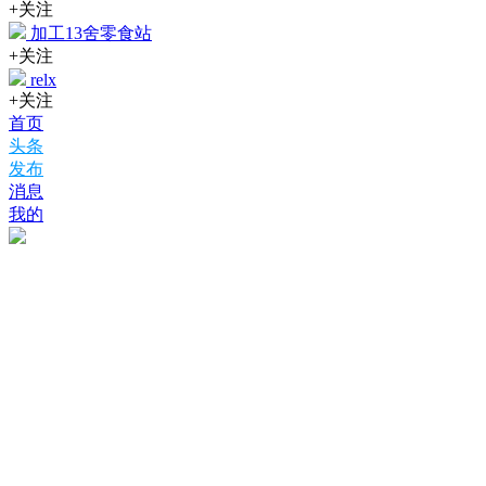
+关注
加工13舍零食站
+关注
relx
+关注
首页
头条
发布
消息
我的