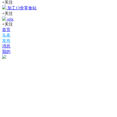
+关注
加工13舍零食站
+关注
relx
+关注
首页
头条
发布
消息
我的