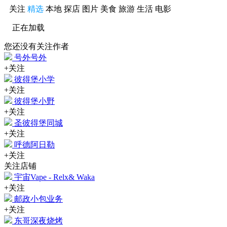
关注
精选
本地
探店
图片
美食
旅游
生活
电影
正在加载
您还没有关注作者
号外号外
+关注
彼得堡小学
+关注
彼得堡小野
+关注
圣彼得堡同城
+关注
呼德阿日勒
+关注
关注店铺
宇宙Vape - Relx& Waka
+关注
邮政小包业务
+关注
东哥深夜烧烤