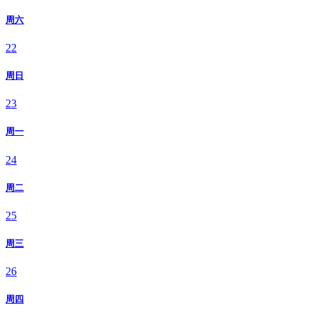
周六
22
周日
23
周一
24
周二
25
周三
26
周四