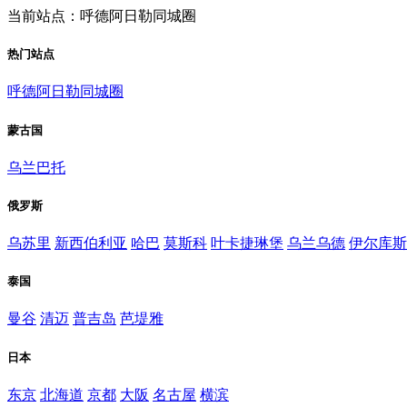
当前站点：呼德阿日勒同城圈
热门站点
呼德阿日勒同城圈
蒙古国
乌兰巴托
俄罗斯
乌苏里
新西伯利亚
哈巴
莫斯科
叶卡捷琳堡
乌兰乌德
伊尔库斯
泰国
曼谷
清迈
普吉岛
芭堤雅
日本
东京
北海道
京都
大阪
名古屋
横滨