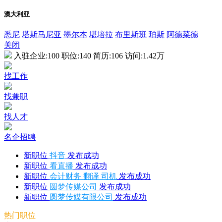
澳大利亚
悉尼
塔斯马尼亚
墨尔本
堪培拉
布里斯班
珀斯
阿德菜德
关闭
入驻企业:
100
职位:
140
简历:
106
访问:
1.42万
找工作
找兼职
找人才
名企招聘
新职位
抖音
发布成功
新职位
看直播
发布成功
新职位
会计财务 翻译 司机
发布成功
新职位
圆梦传媒公司
发布成功
新职位
圆梦传媒有限公司
发布成功
热门职位