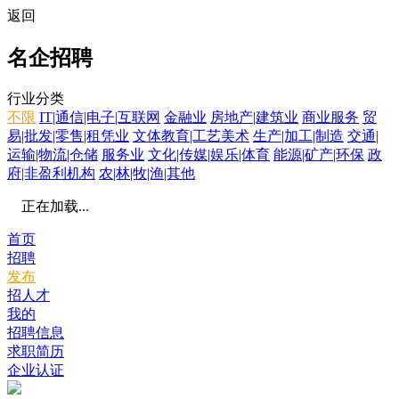
返回
名企招聘
行业分类
不限
IT|通信|电子|互联网
金融业
房地产|建筑业
商业服务
贸
易|批发|零售|租凭业
文体教育|工艺美术
生产|加工|制造
交通|
运输|物流|仓储
服务业
文化|传媒|娱乐|体育
能源|矿产|环保
政
府|非盈利机构
农|林|牧|渔|其他
正在加载...
首页
招聘
发布
招人才
我的
招聘信息
求职简历
企业认证