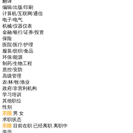
翻译
编辑/出版/印刷
计算机/互联网/通信
电子/电气
机械/仪器仪表
金融/银行/证券/投资
保险
医院/医疗/护理
服装/纺织/食品
环保/能源
制药/生物工程
质控/安防
高级管理
农/林/牧/渔业
政府/非营利机构
学习培训
其他职位
性别
不限
男
女
求职状态
不限
目前在职
已经离职
离职中
学历