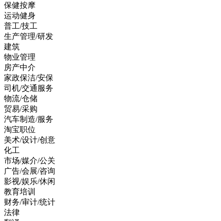
保健按摩
运动健身
普工/技工
生产管理/研发
建筑
物业管理
房产中介
家政保洁/安保
司机/交通服务
物流/仓储
贸易/采购
汽车制造/服务
淘宝职位
美术/设计/创意
化工
市场/媒介/公关
广告/会展/咨询
影视/娱乐/休闲
教育培训
财务/审计/统计
法律