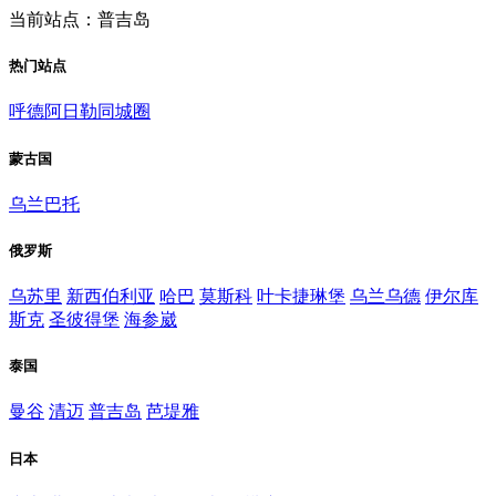
当前站点：普吉岛
热门站点
呼德阿日勒同城圈
蒙古国
乌兰巴托
俄罗斯
乌苏里
新西伯利亚
哈巴
莫斯科
叶卡捷琳堡
乌兰乌德
伊尔库
斯克
圣彼得堡
海参崴
泰国
曼谷
清迈
普吉岛
芭堤雅
日本