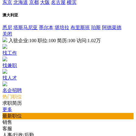
东京
北海道
京都
大阪
名古屋
横滨
澳大利亚
悉尼
塔斯马尼亚
墨尔本
堪培拉
布里斯班
珀斯
阿德菜德
关闭
入驻企业:
100
职位:
100
简历:
100
访问:
1.02万
找工作
找兼职
找人才
名企招聘
热门职位
求职简历
更多
最新职位
销售
客服
人事/行政/后勤