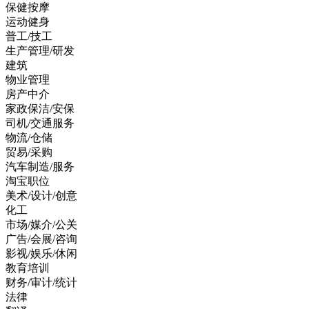
保健按摩
运动健身
普工/技工
生产管理/研发
建筑
物业管理
房产中介
家政保洁/安保
司机/交通服务
物流/仓储
贸易/采购
汽车制造/服务
淘宝职位
美术/设计/创意
化工
市场/媒介/公关
广告/会展/咨询
影视/娱乐/休闲
教育培训
财务/审计/统计
法律