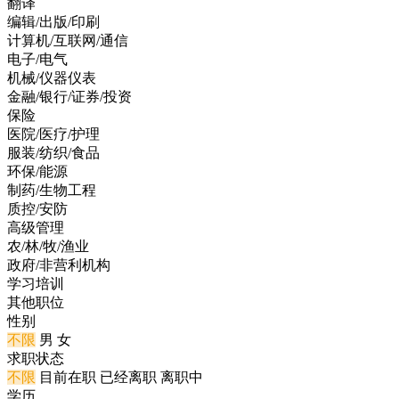
翻译
编辑/出版/印刷
计算机/互联网/通信
电子/电气
机械/仪器仪表
金融/银行/证券/投资
保险
医院/医疗/护理
服装/纺织/食品
环保/能源
制药/生物工程
质控/安防
高级管理
农/林/牧/渔业
政府/非营利机构
学习培训
其他职位
性别
不限
男
女
求职状态
不限
目前在职
已经离职
离职中
学历