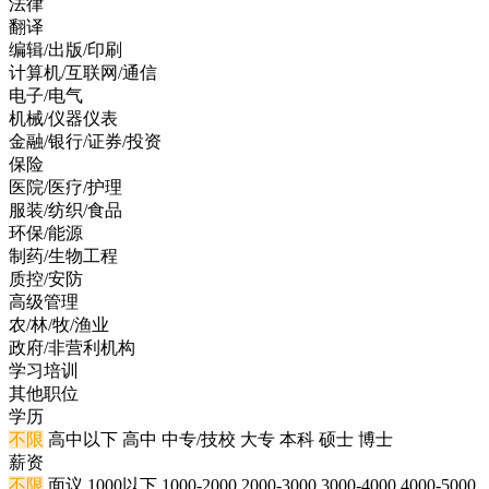
法律
翻译
编辑/出版/印刷
计算机/互联网/通信
电子/电气
机械/仪器仪表
金融/银行/证券/投资
保险
医院/医疗/护理
服装/纺织/食品
环保/能源
制药/生物工程
质控/安防
高级管理
农/林/牧/渔业
政府/非营利机构
学习培训
其他职位
学历
不限
高中以下
高中
中专/技校
大专
本科
硕士
博士
薪资
不限
面议
1000以下
1000-2000
2000-3000
3000-4000
4000-5000