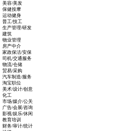
美容/美发
保健按摩
运动健身
普工/技工
生产管理/研发
建筑
物业管理
房产中介
家政保洁/安保
司机/交通服务
物流/仓储
贸易/采购
汽车制造/服务
淘宝职位
美术/设计/创意
化工
市场/媒介/公关
广告/会展/咨询
影视/娱乐/休闲
教育培训
财务/审计/统计