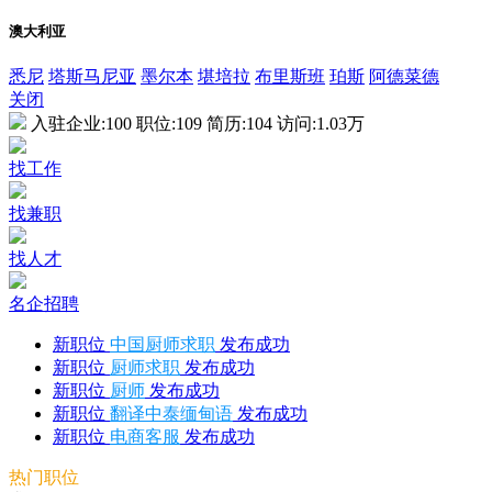
澳大利亚
悉尼
塔斯马尼亚
墨尔本
堪培拉
布里斯班
珀斯
阿德菜德
关闭
入驻企业:
100
职位:
109
简历:
104
访问:
1.03万
找工作
找兼职
找人才
名企招聘
新职位
中国厨师求职
发布成功
新职位
厨师求职
发布成功
新职位
厨师
发布成功
新职位
翻译中泰缅甸语
发布成功
新职位
电商客服
发布成功
热门职位