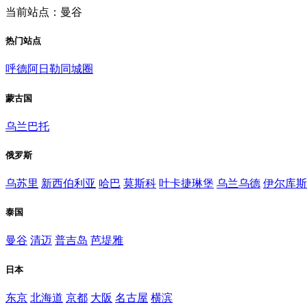
当前站点：曼谷
热门站点
呼德阿日勒同城圈
蒙古国
乌兰巴托
俄罗斯
乌苏里
新西伯利亚
哈巴
莫斯科
叶卡捷琳堡
乌兰乌德
伊尔库斯
泰国
曼谷
清迈
普吉岛
芭堤雅
日本
东京
北海道
京都
大阪
名古屋
横滨