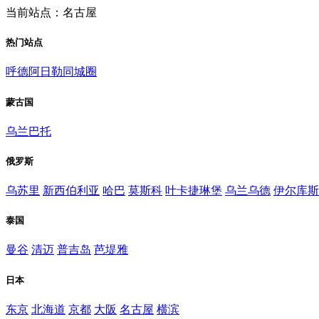
当前站点：名古屋
热门站点
呼德阿日勒同城圈
蒙古国
乌兰巴托
俄罗斯
乌苏里
新西伯利亚
哈巴
莫斯科
叶卡捷琳堡
乌兰乌德
伊尔库斯
泰国
曼谷
清迈
普吉岛
芭堤雅
日本
东京
北海道
京都
大阪
名古屋
横滨