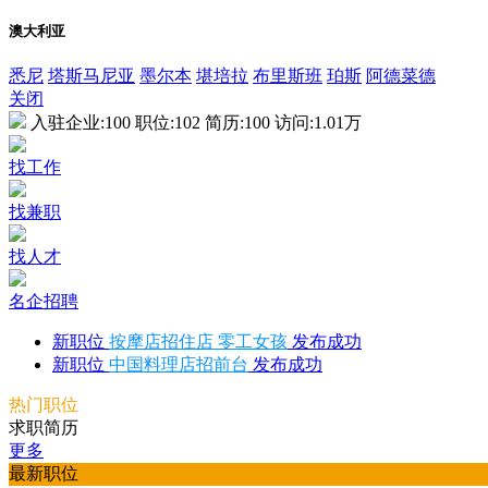
澳大利亚
悉尼
塔斯马尼亚
墨尔本
堪培拉
布里斯班
珀斯
阿德菜德
关闭
入驻企业:
100
职位:
102
简历:
100
访问:
1.01万
找工作
找兼职
找人才
名企招聘
新职位
按摩店招住店 零工女孩
发布成功
新职位
中国料理店招前台
发布成功
热门职位
求职简历
更多
最新职位