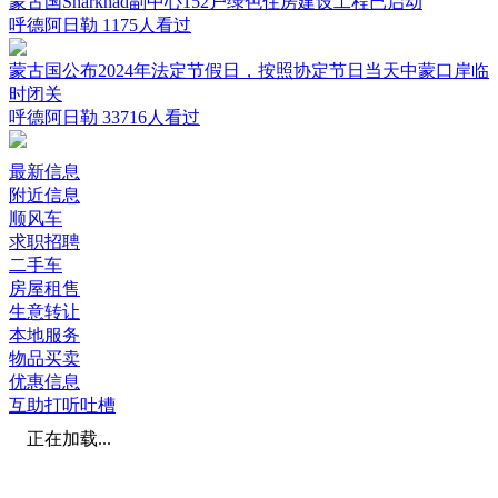
蒙古国Sharkhad副中心152户绿色住房建设工程已启动
呼德阿日勒
1175人看过
蒙古国公布2024年法定节假日，按照协定节日当天中蒙口岸临
时闭关
呼德阿日勒
33716人看过
最新信息
附近信息
顺风车
求职招聘
二手车
房屋租售
生意转让
本地服务
物品买卖
优惠信息
互助打听吐槽
正在加载...