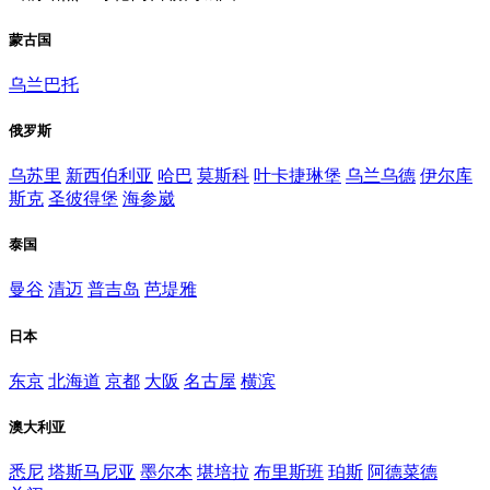
蒙古国
乌兰巴托
俄罗斯
乌苏里
新西伯利亚
哈巴
莫斯科
叶卡捷琳堡
乌兰乌德
伊尔库
斯克
圣彼得堡
海参崴
泰国
曼谷
清迈
普吉岛
芭堤雅
日本
东京
北海道
京都
大阪
名古屋
横滨
澳大利亚
悉尼
塔斯马尼亚
墨尔本
堪培拉
布里斯班
珀斯
阿德菜德