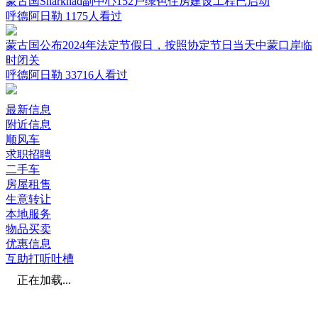
蒙古国Sharkhad副中心152户绿色住房建设工程已启动
呼德阿日勒
1175人看过
蒙古国公布2024年法定节假日，按照协定节日当天中蒙口岸临
时闭关
呼德阿日勒
33716人看过
最新信息
附近信息
顺风车
求职招聘
二手车
房屋租售
生意转让
本地服务
物品买卖
优惠信息
互助打听吐槽
正在加载...