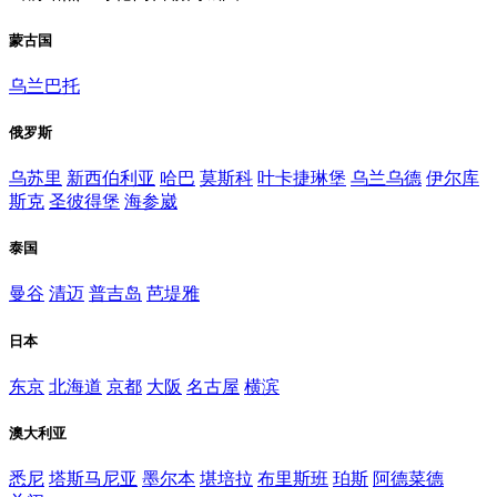
蒙古国
乌兰巴托
俄罗斯
乌苏里
新西伯利亚
哈巴
莫斯科
叶卡捷琳堡
乌兰乌德
伊尔库
斯克
圣彼得堡
海参崴
泰国
曼谷
清迈
普吉岛
芭堤雅
日本
东京
北海道
京都
大阪
名古屋
横滨
澳大利亚
悉尼
塔斯马尼亚
墨尔本
堪培拉
布里斯班
珀斯
阿德菜德