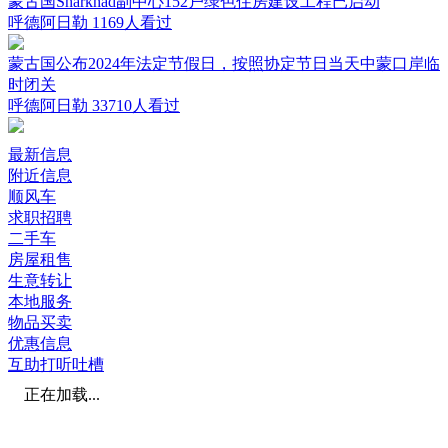
蒙古国Sharkhad副中心152户绿色住房建设工程已启动
呼德阿日勒
1169人看过
蒙古国公布2024年法定节假日，按照协定节日当天中蒙口岸临
时闭关
呼德阿日勒
33710人看过
最新信息
附近信息
顺风车
求职招聘
二手车
房屋租售
生意转让
本地服务
物品买卖
优惠信息
互助打听吐槽
正在加载...