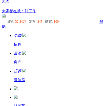
关闭
呼德阿日勒同城圈
大家都在搜：好工作
浏览:
32.24万
发布:
245
商家:
100
帮
助
免费
招聘
最新
房产
进群
微信群
顺风车