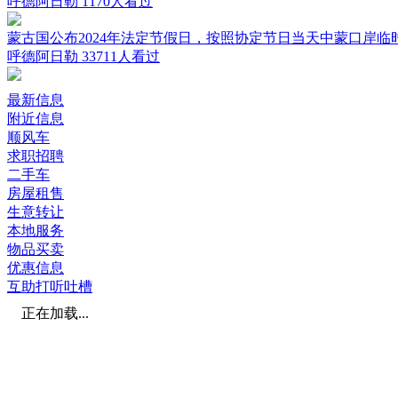
呼德阿日勒
1170人看过
蒙古国公布2024年法定节假日，按照协定节日当天中蒙口岸临
呼德阿日勒
33711人看过
最新信息
附近信息
顺风车
求职招聘
二手车
房屋租售
生意转让
本地服务
物品买卖
优惠信息
互助打听吐槽
正在加载...