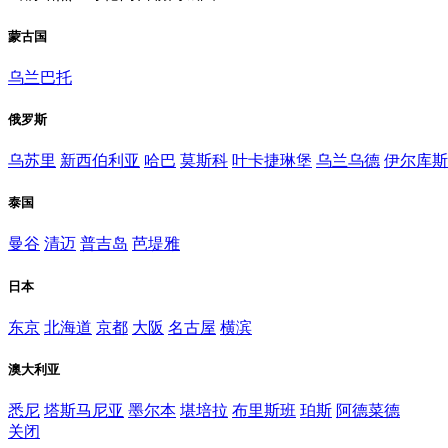
蒙古国
乌兰巴托
俄罗斯
乌苏里
新西伯利亚
哈巴
莫斯科
叶卡捷琳堡
乌兰乌德
伊尔库斯
泰国
曼谷
清迈
普吉岛
芭堤雅
日本
东京
北海道
京都
大阪
名古屋
横滨
澳大利亚
悉尼
塔斯马尼亚
墨尔本
堪培拉
布里斯班
珀斯
阿德菜德
关闭