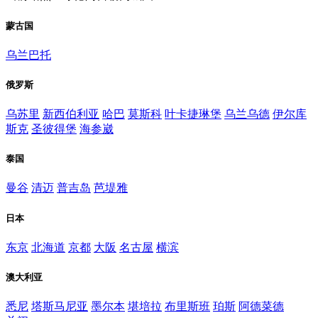
蒙古国
乌兰巴托
俄罗斯
乌苏里
新西伯利亚
哈巴
莫斯科
叶卡捷琳堡
乌兰乌德
伊尔库
斯克
圣彼得堡
海参崴
泰国
曼谷
清迈
普吉岛
芭堤雅
日本
东京
北海道
京都
大阪
名古屋
横滨
澳大利亚
悉尼
塔斯马尼亚
墨尔本
堪培拉
布里斯班
珀斯
阿德菜德