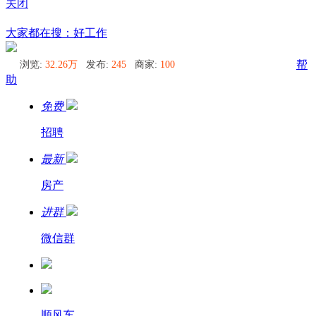
关闭
呼德阿日勒同城圈
大家都在搜：好工作
浏览:
32.26万
发布:
245
商家:
100
帮
助
免费
招聘
最新
房产
进群
微信群
顺风车