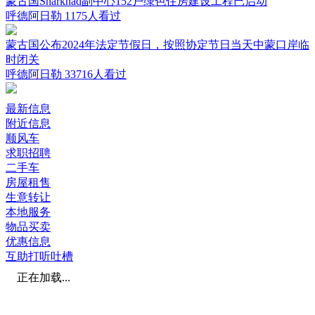
蒙古国Sharkhad副中心152户绿色住房建设工程已启动
呼德阿日勒
1175人看过
蒙古国公布2024年法定节假日，按照协定节日当天中蒙口岸临
时闭关
呼德阿日勒
33716人看过
最新信息
附近信息
顺风车
求职招聘
二手车
房屋租售
生意转让
本地服务
物品买卖
优惠信息
互助打听吐槽
正在加载...