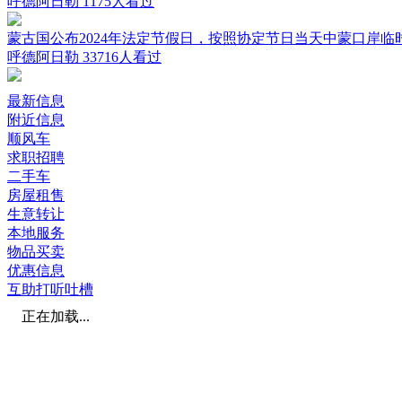
呼德阿日勒
1175人看过
蒙古国公布2024年法定节假日，按照协定节日当天中蒙口岸临
呼德阿日勒
33716人看过
最新信息
附近信息
顺风车
求职招聘
二手车
房屋租售
生意转让
本地服务
物品买卖
优惠信息
互助打听吐槽
正在加载...