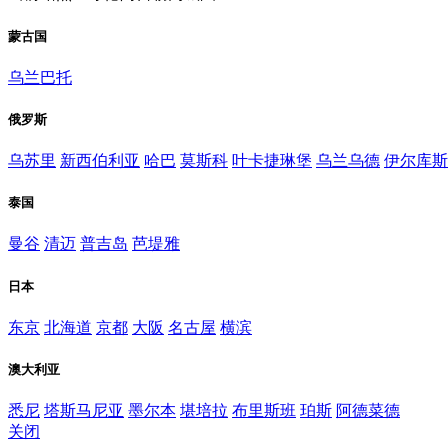
蒙古国
乌兰巴托
俄罗斯
乌苏里
新西伯利亚
哈巴
莫斯科
叶卡捷琳堡
乌兰乌德
伊尔库斯
泰国
曼谷
清迈
普吉岛
芭堤雅
日本
东京
北海道
京都
大阪
名古屋
横滨
澳大利亚
悉尼
塔斯马尼亚
墨尔本
堪培拉
布里斯班
珀斯
阿德菜德
关闭