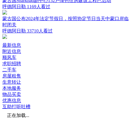
蒙古国Sharkhad副中心152户绿色住房建设工程已启动
呼德阿日勒
1169人看过
蒙古国公布2024年法定节假日，按照协定节日当天中蒙口岸临
时闭关
呼德阿日勒
33710人看过
最新信息
附近信息
顺风车
求职招聘
二手车
房屋租售
生意转让
本地服务
物品买卖
优惠信息
互助打听吐槽
正在加载...