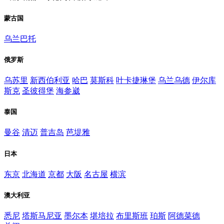
蒙古国
乌兰巴托
俄罗斯
乌苏里
新西伯利亚
哈巴
莫斯科
叶卡捷琳堡
乌兰乌德
伊尔库
斯克
圣彼得堡
海参崴
泰国
曼谷
清迈
普吉岛
芭堤雅
日本
东京
北海道
京都
大阪
名古屋
横滨
澳大利亚
悉尼
塔斯马尼亚
墨尔本
堪培拉
布里斯班
珀斯
阿德菜德