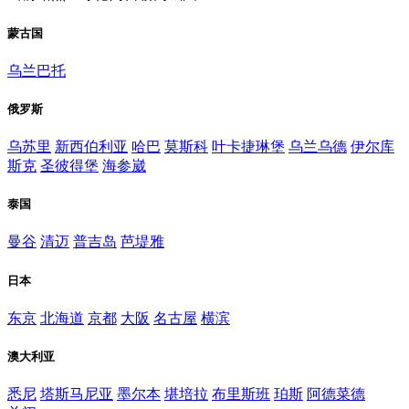
蒙古国
乌兰巴托
俄罗斯
乌苏里
新西伯利亚
哈巴
莫斯科
叶卡捷琳堡
乌兰乌德
伊尔库
斯克
圣彼得堡
海参崴
泰国
曼谷
清迈
普吉岛
芭堤雅
日本
东京
北海道
京都
大阪
名古屋
横滨
澳大利亚
悉尼
塔斯马尼亚
墨尔本
堪培拉
布里斯班
珀斯
阿德菜德