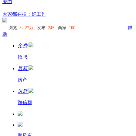
关闭
呼德阿日勒同城圈
大家都在搜：好工作
浏览:
32.27万
发布:
245
商家:
100
帮
助
免费
招聘
最新
房产
进群
微信群
顺风车