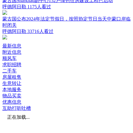
蒙古国Sharkhad副中心152户绿色住房建设工程已启动
呼德阿日勒
1175人看过
蒙古国公布2024年法定节假日，按照协定节日当天中蒙口岸临
时闭关
呼德阿日勒
33716人看过
最新信息
附近信息
顺风车
求职招聘
二手车
房屋租售
生意转让
本地服务
物品买卖
优惠信息
互助打听吐槽
正在加载...