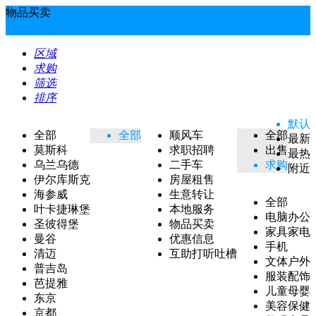
物品买卖
区域
求购
筛选
排序
默认
全部
全部
顺风车
全部
最新
莫斯科
求职招聘
出售
最热
乌兰乌德
二手车
求购
附近
伊尔库斯克
房屋租售
海参威
生意转让
全部
叶卡捷琳堡
本地服务
电脑办公
圣彼得堡
物品买卖
家具家电
曼谷
优惠信息
手机
清迈
互助打听吐槽
文体户外
普吉岛
服装配饰
芭提雅
儿童母婴
东京
美容保健
京都