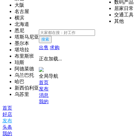
数码产品
大阪
居家日常
名古屋
交通工具
横滨
其他
北海道
悉尼
塔斯马尼亚
搜索
墨尔本
出售
求购
堪培拉
布里斯班
正在加载...
珀斯
阿德菜德
乌兰巴托
全局导航
哈巴
首页
新西伯利亚
发布
乌苏里
消息
我的
首页
好店
发布
头条
我的