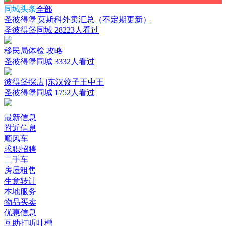
同城头条
全部
圣彼得堡|莫斯科外卖汇总（不定期更新）
圣彼得堡同城
28223人看过
移民局体检 攻略
圣彼得堡同城
3332人看过
彼得堡探店||东汉饺子王中王
圣彼得堡同城
1752人看过
最新信息
附近信息
顺风车
求职招聘
二手车
房屋租售
生意转让
本地服务
物品买卖
优惠信息
互助打听吐槽