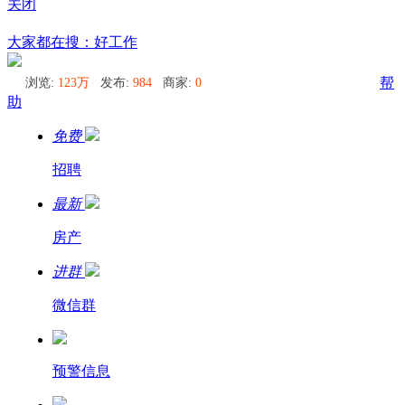
关闭
圣彼得堡
大家都在搜：好工作
浏览:
123万
发布:
984
商家:
0
帮
助
免费
招聘
最新
房产
进群
微信群
预警信息