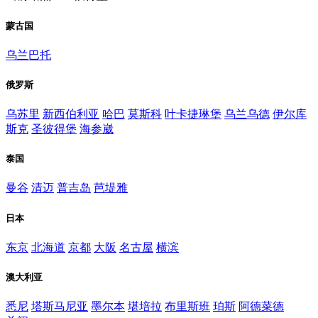
蒙古国
乌兰巴托
俄罗斯
乌苏里
新西伯利亚
哈巴
莫斯科
叶卡捷琳堡
乌兰乌德
伊尔库
斯克
圣彼得堡
海参崴
泰国
曼谷
清迈
普吉岛
芭堤雅
日本
东京
北海道
京都
大阪
名古屋
横滨
澳大利亚
悉尼
塔斯马尼亚
墨尔本
堪培拉
布里斯班
珀斯
阿德菜德