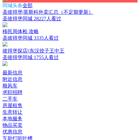
同城头条
全部
圣彼得堡|莫斯科外卖汇总（不定期更新）
圣彼得堡同城
28227人看过
移民局体检 攻略
圣彼得堡同城
3335人看过
彼得堡探店||东汉饺子王中王
圣彼得堡同城
1755人看过
最新信息
附近信息
顺风车
求职招聘
二手车
房屋租售
生意转让
本地服务
物品买卖
优惠信息
互助打听吐槽