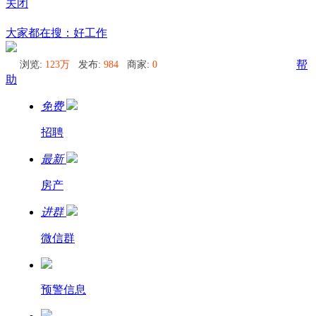
关闭
圣彼得堡
大家都在搜：好工作
浏览:
123万
发布:
984
商家:
0
帮
助
免费
招聘
最新
房产
进群
微信群
预警信息