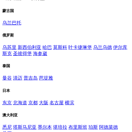
蒙古国
乌兰巴托
俄罗斯
乌苏里
新西伯利亚
哈巴
莫斯科
叶卡捷琳堡
乌兰乌德
伊尔库
斯克
圣彼得堡
海参崴
泰国
曼谷
清迈
普吉岛
芭堤雅
日本
东京
北海道
京都
大阪
名古屋
横滨
澳大利亚
悉尼
塔斯马尼亚
墨尔本
堪培拉
布里斯班
珀斯
阿德菜德