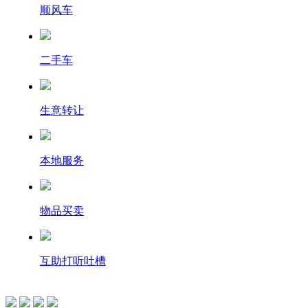
顺风车
二手车
生意转让
本地服务
物品买卖
互助打听吐槽