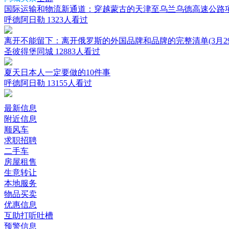
国际运输和物流新通道：穿越蒙古的天津至乌兰乌德高速公路
呼德阿日勒
1323人看过
离开不能留下：离开俄罗斯的外国品牌和品牌的完整清单(3月29
圣彼得堡同城
12883人看过
夏天日本人一定要做的10件事
呼德阿日勒
13155人看过
最新信息
附近信息
顺风车
求职招聘
二手车
房屋租售
生意转让
本地服务
物品买卖
优惠信息
互助打听吐槽
预警信息