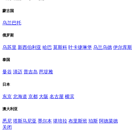
蒙古国
乌兰巴托
俄罗斯
乌苏里
新西伯利亚
哈巴
莫斯科
叶卡捷琳堡
乌兰乌德
伊尔库斯
泰国
曼谷
清迈
普吉岛
芭堤雅
日本
东京
北海道
京都
大阪
名古屋
横滨
澳大利亚
悉尼
塔斯马尼亚
墨尔本
堪培拉
布里斯班
珀斯
阿德菜德
关闭